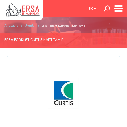
TR
Anasayfa
Ürünler
Ersa Forklift Elektronik Kart Tamiri
ERSA FORKLİFT CURTİS KART TAMİRİ