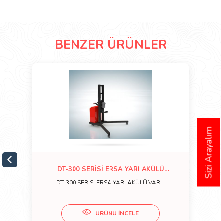
BENZER ÜRÜNLER
Sizi Arayalım
DT-300 SERİSİ ERSA YARI AKÜLÜ
VARİL TAŞIMA İSTİF MAKİNASI (300 KG
DT-300 SERİSİ ERSA YARI AKÜLÜ VARİL
)
...
ÜRÜNÜ İNCELE