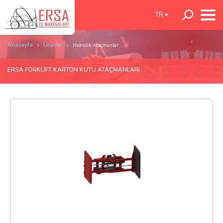
TR
Anasayfa
Ürünler
Hidrolik Ataçmanlar
ERSA FORKLİFT KARTON KUTU ATAÇMANLARI