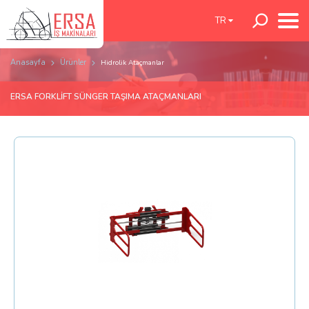
TR
Anasayfa
Ürünler
Hidrolik Ataçmanlar
ERSA FORKLİFT SÜNGER TAŞIMA ATAÇMANLARI